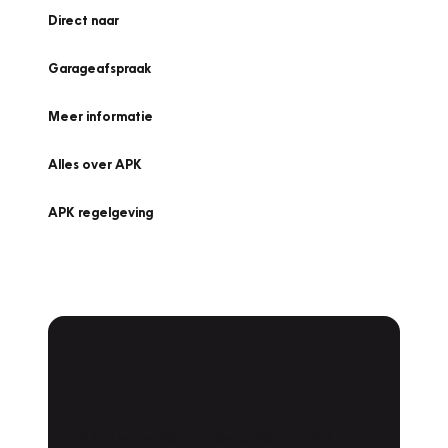
Direct naar
Garageafspraak
Meer informatie
Alles over APK
APK regelgeving
APK Keuring bij
Vakgarage!
Is het weer tijd voor de jaarlijkse APK? Ga