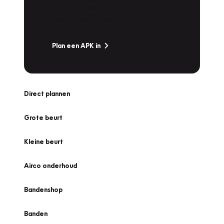
snel naar Vakgarage bij u in de buurt, en ga
zonder zorgen de weg op!
Plan een APK in
Direct plannen
Grote beurt
Kleine beurt
Airco onderhoud
Bandenshop
Banden