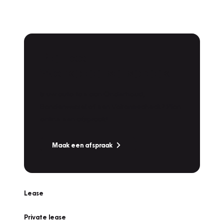
Plan een
Werkplaatsafspraak
Is uw auto toe aan Onderhoud,
Bandenwissel of een Vakantiecheck? Plan
online een afspraak!
Maak een afspraak
Lease
Private lease