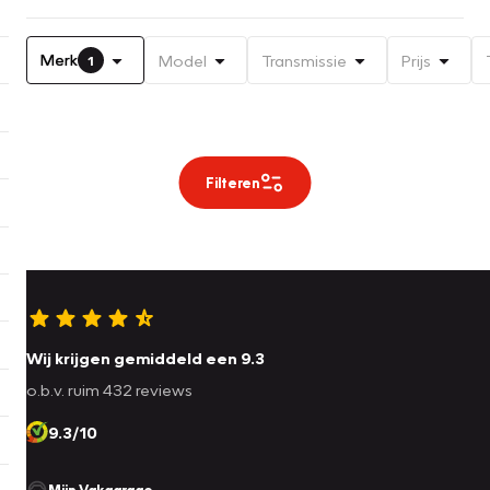
Merk
Model
Transmissie
Prijs
1
Filteren
Wij krijgen gemiddeld een 9.3
o.b.v. ruim 432 reviews
9.3/10