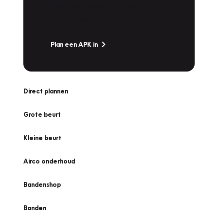
snel naar Vakgarage bij u in de buurt, en ga
zonder zorgen de weg op!
Plan een APK in
Direct plannen
Grote beurt
Kleine beurt
Airco onderhoud
Bandenshop
Banden