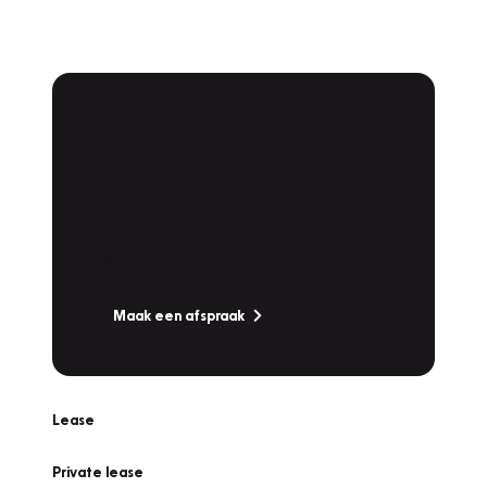
Plan een
Werkplaatsafspraak
Is uw auto toe aan Onderhoud,
Bandenwissel of een Vakantiecheck? Plan
online een afspraak!
Maak een afspraak
Lease
Private lease