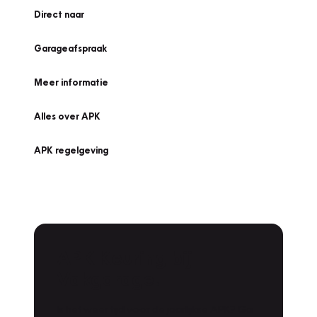
Direct naar
Garageafspraak
Meer informatie
Alles over APK
APK regelgeving
APK Keuring bij
Vakgarage!
Is het weer tijd voor de jaarlijkse APK? Ga