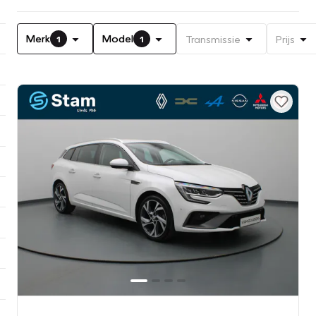
Merk
Model
Transmissie
Prijs
1
1