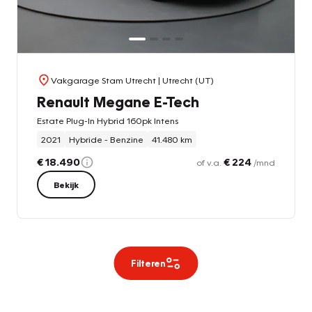
Vakgarage Stam Utrecht
| Utrecht (UT)
Renault Megane E-Tech
Estate Plug-In Hybrid 160pk Intens
2021
Hybride - Benzine
41.480 km
€ 18.490
€ 224
of v.a.
/mnd
Bekijk
Filteren