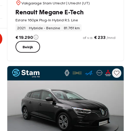
Vakgarage Stam Utrecht
| Utrecht (UT)
Renault Megane E-Tech
Estate 160pk Plug-In Hybrid R.S. Line
2021
Hybride - Benzine
81.761 km
€ 19.290
€ 233
of v.a.
/mnd
Bekijk