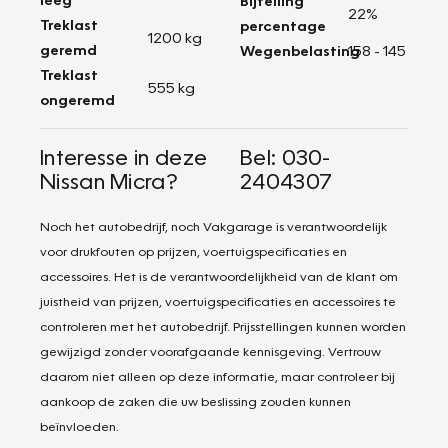
Bijtelling
22%
Treklast
percentage
1200 kg
geremd
Wegenbelasting
158 - 145
Treklast
555 kg
ongeremd
Interesse in deze
Bel: 030-
Nissan Micra?
2404307
Noch het autobedrijf, noch Vakgarage is verantwoordelijk
voor drukfouten op prijzen, voertuigspecificaties en
accessoires. Het is de verantwoordelijkheid van de klant om
juistheid van prijzen, voertuigspecificaties en accessoires te
controleren met het autobedrijf. Prijsstellingen kunnen worden
gewijzigd zonder voorafgaande kennisgeving. Vertrouw
daarom niet alleen op deze informatie, maar controleer bij
aankoop de zaken die uw beslissing zouden kunnen
beïnvloeden.