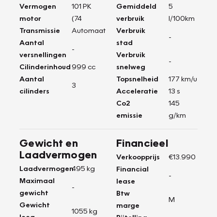
Vermogen
101 PK
Gemiddeld
5
motor
(74
verbruik
l/100km
Transmissie
Automaat
Verbruik
-
Aantal
stad
-
versnellingen
Verbruik
-
Cilinderinhoud
999 cc
snelweg
Aantal
Topsnelheid
177 km/u
3
cilinders
Acceleratie
13 s
Co2
145
emissie
g/km
Gewicht en
Financieel
Laadvermogen
Verkoopprijs
€13.990
Laadvermogen
495 kg
Financial
-
Maximaal
lease
-
gewicht
Btw
M
Gewicht
marge
1055 kg
leeg