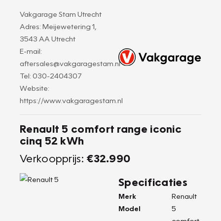
Vakgarage Stam Utrecht
Adres: Meijewetering 1,
3543 AA Utrecht
E-mail:
aftersales@vakgaragestam.nl
Tel: 030-2404307
Website:
https://www.vakgaragestam.nl
Renault 5 comfort range iconic
cinq 52 kWh
Verkoopprijs:
€32.990
Specificaties
Merk
Renault
Model
5
comfort