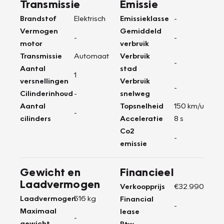
Transmissie
Emissie
Brandstof
Elektrisch
Emissieklasse
-
Vermogen
Gemiddeld
-
-
motor
verbruik
Transmissie
Automaat
Verbruik
-
Aantal
stad
1
versnellingen
Verbruik
-
Cilinderinhoud
-
snelweg
Aantal
Topsnelheid
150 km/u
-
cilinders
Acceleratie
8 s
Co2
-
emissie
Gewicht en
Financieel
Laadvermogen
Verkoopprijs
€32.990
Laadvermogen
516 kg
Financial
-
Maximaal
lease
-
gewicht
Btw