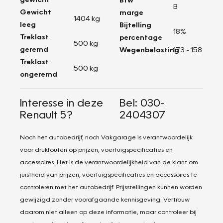
B
Gewicht
marge
1404 kg
leeg
Bijtelling
18%
Treklast
percentage
500 kg
geremd
Wegenbelasting
173 - 158
Treklast
500 kg
ongeremd
Interesse in deze
Bel: 030-
Renault 5?
2404307
Noch het autobedrijf, noch Vakgarage is verantwoordelijk
voor drukfouten op prijzen, voertuigspecificaties en
accessoires. Het is de verantwoordelijkheid van de klant om
juistheid van prijzen, voertuigspecificaties en accessoires te
controleren met het autobedrijf. Prijsstellingen kunnen worden
gewijzigd zonder voorafgaande kennisgeving. Vertrouw
daarom niet alleen op deze informatie, maar controleer bij