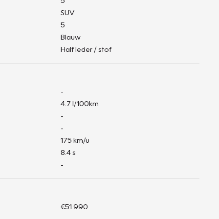
5
SUV
5
Blauw
Half leder / stof
-
4.7 l/100km
-
-
175 km/u
8.4 s
-
€51.990
-