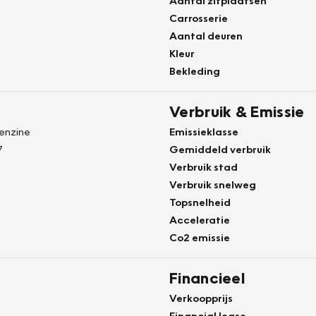
Aantal zitplaatsen
Carrosserie
Aantal deuren
Kleur
Bekleding
Verbruik & Emissie
Benzine
Emissieklasse
7
Gemiddeld verbruik
Verbruik stad
Verbruik snelweg
Topsnelheid
Acceleratie
Co2 emissie
Financieel
Verkoopprijs
Financial lease