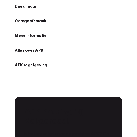
Direct naar
Garageafspraak
Meer informatie
Alles over APK
APK regelgeving
APK Keuring bij
Vakgarage!
Is het weer tijd voor de jaarlijkse APK? Ga