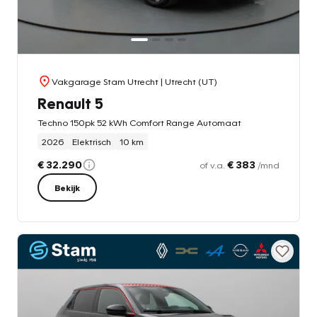
Vakgarage Stam Utrecht
| Utrecht (UT)
Renault 5
Techno 150pk 52 kWh Comfort Range Automaat
2026
Elektrisch
10 km
€ 32.290
€ 383
of v.a.
/mnd
Bekijk