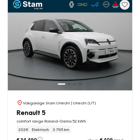
Vakgarage Stam Utrecht
| Utrecht (UT)
Renault 5
comfort range Roland-Garros 52 kWh
2026
Elektrisch
3.795 km
€ 34.490
€ 409
of v.a.
/mnd