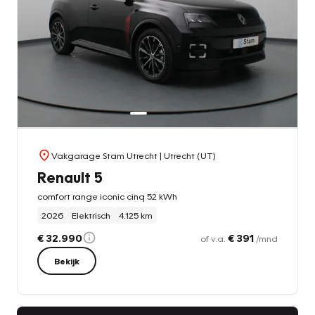
Vakgarage Stam Utrecht
| Utrecht (UT)
Renault 5
comfort range iconic cinq 52 kWh
2026
Elektrisch
4.125 km
€ 32.990
€ 391
of v.a.
/mnd
Bekijk