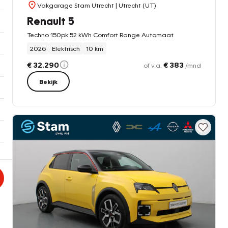
Vakgarage Stam Utrecht
| Utrecht (UT)
Renault 5
Techno 150pk 52 kWh Comfort Range Automaat
2026
Elektrisch
10 km
€ 32.290
€ 383
of v.a.
/mnd
Bekijk