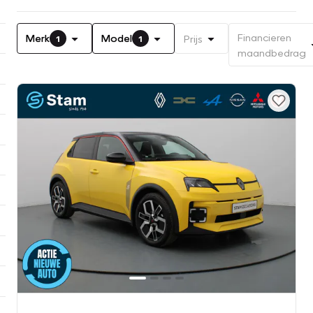
Financieren
Merk
Model
Prijs
1
1
maandbedrag