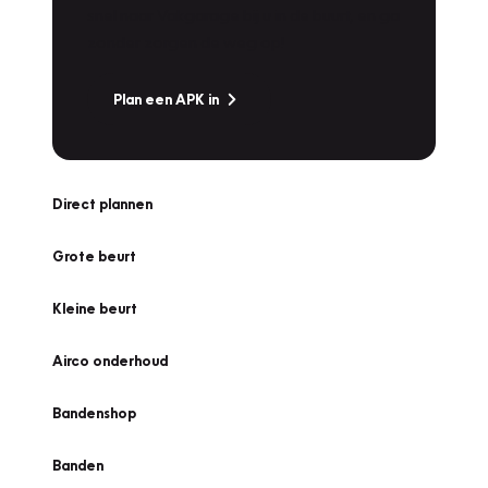
snel naar Vakgarage bij u in de buurt, en ga
zonder zorgen de weg op!
Plan een APK in
Direct plannen
Grote beurt
Kleine beurt
Airco onderhoud
Bandenshop
Banden