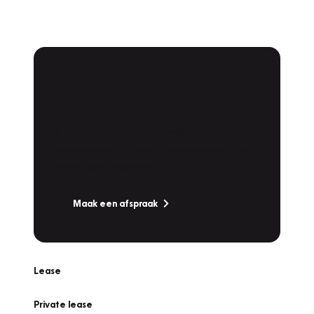
Plan een
Werkplaatsafspraak
Is uw auto toe aan Onderhoud,
Bandenwissel of een Vakantiecheck? Plan
online een afspraak!
Maak een afspraak
Lease
Private lease