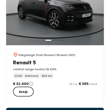
Vakgarage Stam Bussum
| Bussum (NH)
Renault 5
comfort range techno 52 kWh
2026
Elektrisch
629 km
€ 32.490
€ 385
of v.a.
/mnd
Bekijk