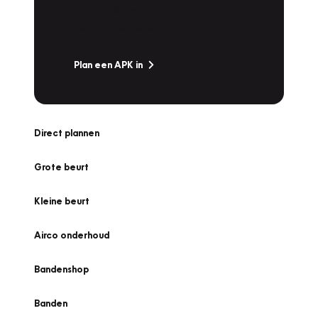
snel naar Vakgarage bij u in de buurt, en ga
zonder zorgen de weg op!
Plan een APK in
Direct plannen
Grote beurt
Kleine beurt
Airco onderhoud
Bandenshop
Banden