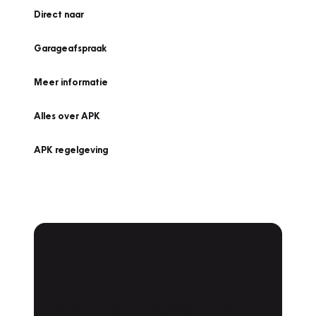
Direct naar
Garageafspraak
Meer informatie
Alles over APK
APK regelgeving
APK Keuring bij
Vakgarage!
Is het weer tijd voor de jaarlijkse APK? Ga