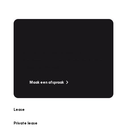
Plan een
Werkplaatsafspraak
Is uw auto toe aan Onderhoud,
Bandenwissel of een Vakantiecheck? Plan
online een afspraak!
Maak een afspraak
Lease
Private lease