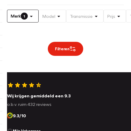
Merk
Model
Transmissie
Prijs
1
Filteren
Wij krijgen gemiddeld een 9.3
o.b.v. ruim 432 reviews
9.3/10