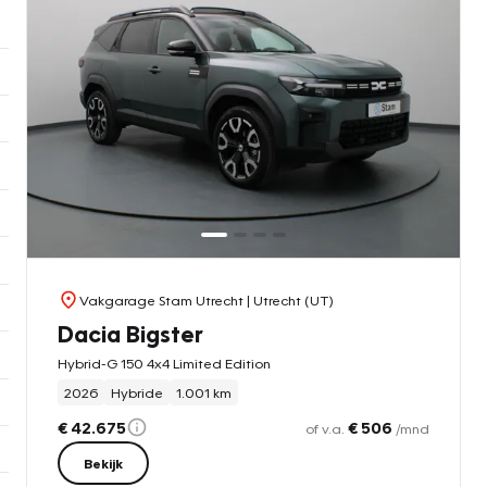
Vakgarage Stam Utrecht
| Utrecht (UT)
Dacia Bigster
Hybrid-G 150 4x4 Limited Edition
2026
Hybride
1.001 km
€ 42.675
€ 506
of v.a.
/mnd
Bekijk