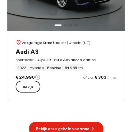
Vakgarage Stam Utrecht
| Utrecht (UT)
Audi A3
Sportback 204pk 40 TFSI e Advanced edition
2022
Hybride - Benzine
54.965 km
€ 24.990
€ 303
of v.a.
/mnd
Bekijk
Bekijk onze gehele voorraad