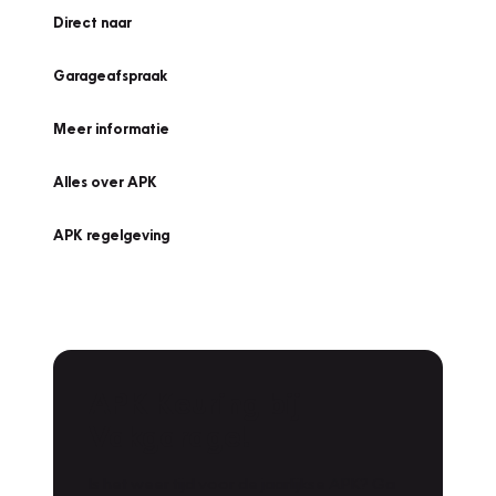
Direct naar
Garageafspraak
Meer informatie
Alles over APK
APK regelgeving
APK Keuring bij
Vakgarage!
Is het weer tijd voor de jaarlijkse APK? Ga