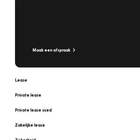
Plan een
Werkplaatsafspraak
Is uw auto toe aan Onderhoud, Bandenwissel of een Va
Maak een afspraak
Lease
Private lease
Private lease used
Zakelijke lease