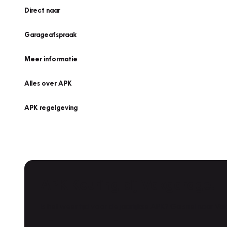
Direct naar
Garageafspraak
Meer informatie
Alles over APK
APK regelgeving
APK Keuring bij Vakgarage!
Is het weer tijd voor de jaarlijkse APK? Ga snel naar V