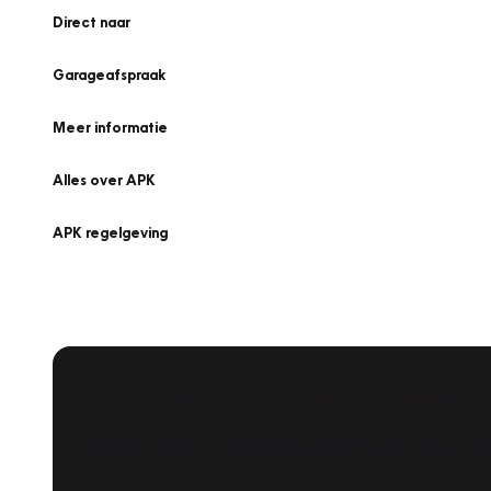
Direct naar
Garageafspraak
Meer informatie
Alles over APK
APK regelgeving
APK Keuring bij Vakgarage!
Is het weer tijd voor de jaarlijkse APK? Ga snel naar V