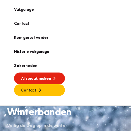
Vakgarage
Contact
Kom gerust verder
Historie vakgarage
Zekerheden
Afspraak maken
Contact
Winterbanden
Banden
Veilig de weg op in de winter