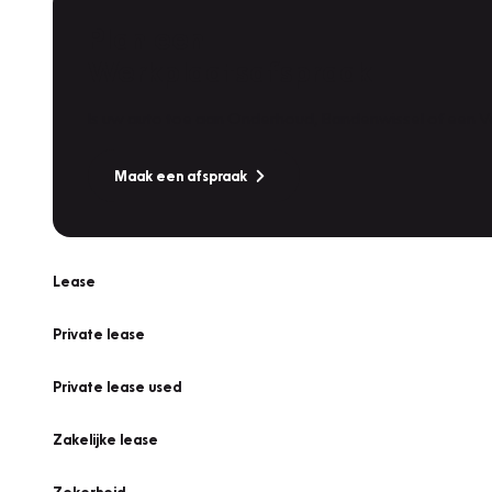
Plan een
Werkplaatsafspraak
Is uw auto toe aan Onderhoud, Bandenwissel of een Va
Maak een afspraak
Lease
Private lease
Private lease used
Zakelijke lease