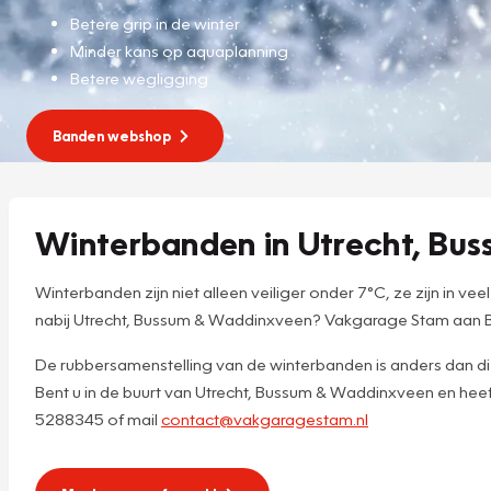
Betere grip in de winter
Minder kans op aquaplanning
Betere wegligging
Banden webshop
Winterbanden in Utrecht, B
Winterbanden zijn niet alleen veiliger onder 7°C, ze zijn in 
nabij Utrecht, Bussum & Waddinxveen? Vakgarage Stam aan Bos
De rubbersamenstelling van de winterbanden is anders dan die
Bent u in de buurt van Utrecht, Bussum & Waddinxveen en he
5288345 of mail
contact@vakgaragestam.nl