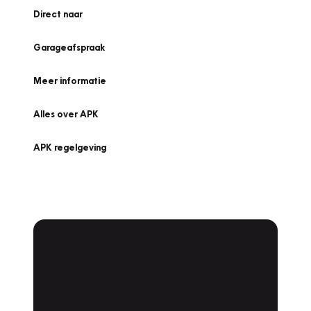
Direct naar
Garageafspraak
Meer informatie
Alles over APK
APK regelgeving
APK Keuring bij
Vakgarage!
Is het weer tijd voor de jaarlijkse APK? Ga