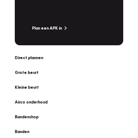
snel naar Vakgarage bij u in de buurt, en ga
zonder zorgen de weg op!
Plan een APK in
Direct plannen
Grote beurt
Kleine beurt
Airco onderhoud
Bandenshop
Banden