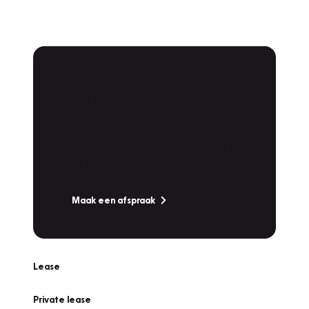
Plan een
Werkplaatsafspraak
Is uw auto toe aan Onderhoud,
Bandenwissel of een Vakantiecheck? Plan
online een afspraak!
Maak een afspraak
Lease
Private lease