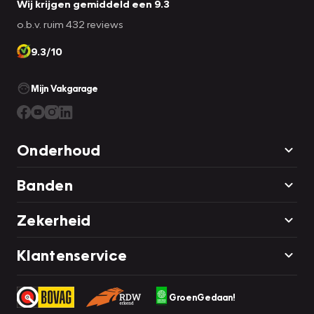
Wij krijgen gemiddeld een 9.3
o.b.v. ruim 432 reviews
9.3/10
Mijn Vakgarage
Onderhoud
Banden
Zekerheid
Klantenservice
GroenGedaan!