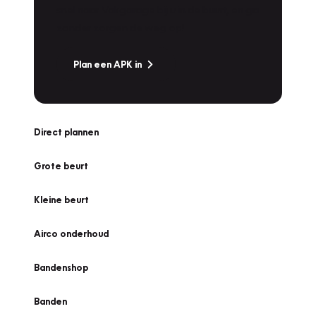
snel naar Vakgarage bij u in de buurt, en ga
zonder zorgen de weg op!
Plan een APK in
Direct plannen
Grote beurt
Kleine beurt
Airco onderhoud
Bandenshop
Banden