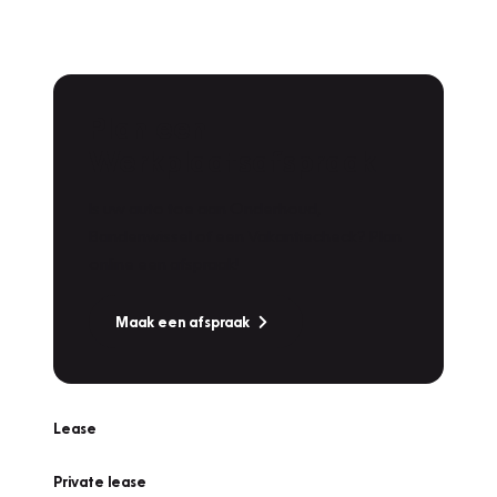
Plan een
Werkplaatsafspraak
Is uw auto toe aan Onderhoud,
Bandenwissel of een Vakantiecheck? Plan
online een afspraak!
Maak een afspraak
Lease
Private lease