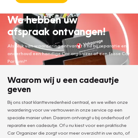
We hebben uw
Garageafspraak
afspraak ontvangen!
Als blijk van waardering ontvangt u nu bij reparatie en
onderhoud een handige Car organizer of een frisse Car
Parfum!*
Waarom wij u een cadeautje
geven
Bij ons staat klanttevredenheid centraal, en we willen onze
waardering voor uw vertrouwen in onze service op een
speciale manier uiten. Daarom ontvangt u bij onderhoud of
reparatie een cadeautje. Of u nu kiest voor een praktische
Car Organizer die zorgt voor meer overzicht in uw auto, of