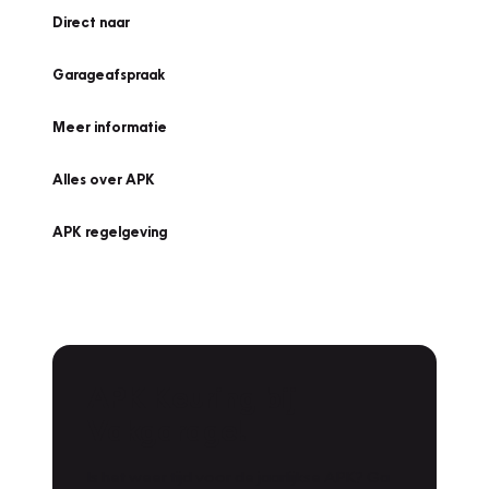
Direct naar
Garageafspraak
Meer informatie
Alles over APK
APK regelgeving
APK Keuring bij
Vakgarage!
Is het weer tijd voor de jaarlijkse APK? Ga