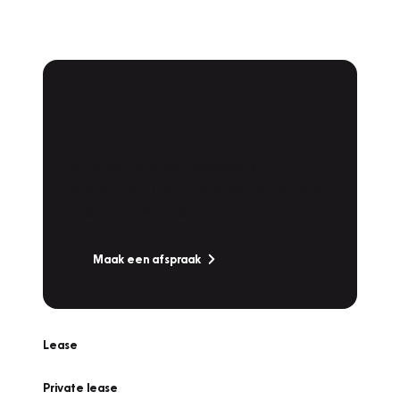
Plan een
Werkplaatsafspraak
Is uw auto toe aan Onderhoud,
Bandenwissel of een Vakantiecheck? Plan
online een afspraak!
Maak een afspraak
Lease
Private lease