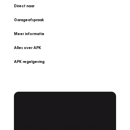
Direct naar
Garageafspraak
Meer informatie
Alles over APK
APK regelgeving
APK Keuring bij
Vakgarage!
Is het weer tijd voor de jaarlijkse APK? Ga