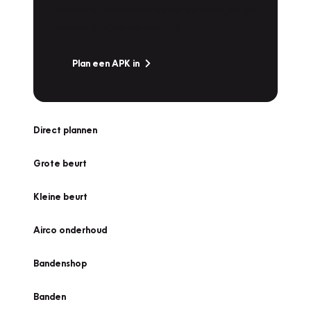
snel naar Vakgarage bij u in de buurt, en ga
zonder zorgen de weg op!
Plan een APK in
Direct plannen
Grote beurt
Kleine beurt
Airco onderhoud
Bandenshop
Banden