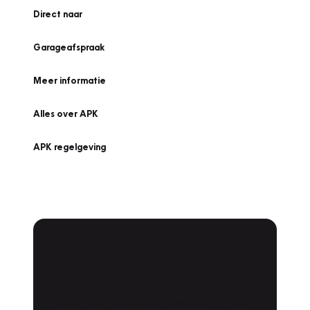
Direct naar
Garageafspraak
Meer informatie
Alles over APK
APK regelgeving
APK Keuring bij
Vakgarage!
Is het weer tijd voor de jaarlijkse APK? Ga