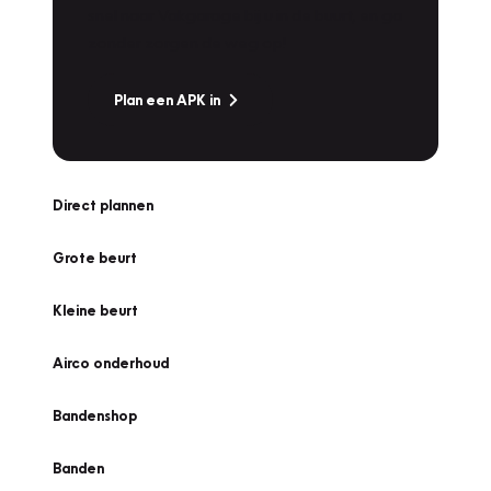
snel naar Vakgarage bij u in de buurt, en ga
zonder zorgen de weg op!
Plan een APK in
Direct plannen
Grote beurt
Kleine beurt
Airco onderhoud
Bandenshop
Banden