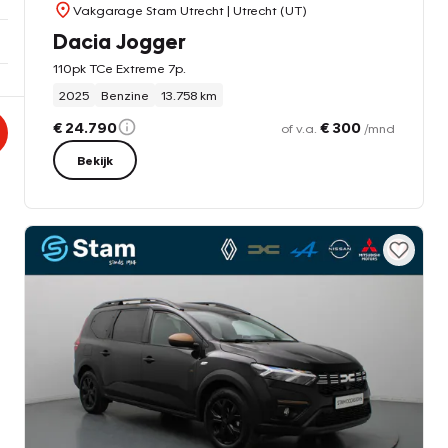
Vakgarage Stam Utrecht
| Utrecht (UT)
Dacia Jogger
110pk TCe Extreme 7p.
2025
Benzine
13.758 km
€ 24.790
€ 300
of v.a.
/mnd
Bekijk