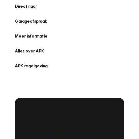
Direct naar
Garageafspraak
Meer informatie
Alles over APK
APK regelgeving
APK Keuring bij
Vakgarage!
Is het weer tijd voor de jaarlijkse APK? Ga