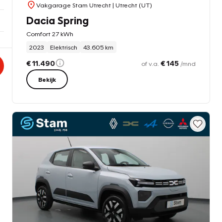
Vakgarage Stam Utrecht
| Utrecht (UT)
Dacia Spring
Comfort 27 kWh
2023
Elektrisch
43.605 km
€ 11.490
€ 145
of v.a.
/mnd
Bekijk