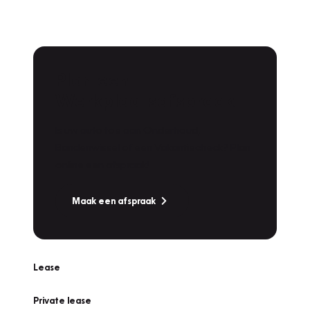
Plan een
Werkplaatsafspraak
Is uw auto toe aan Onderhoud,
Bandenwissel of een Vakantiecheck? Plan
online een afspraak!
Maak een afspraak
Lease
Private lease