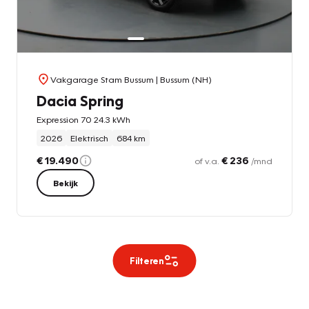
Vakgarage Stam Bussum
| Bussum (NH)
Dacia Spring
Expression 70 24.3 kWh
2026
Elektrisch
684 km
€ 19.490
€ 236
of v.a.
/mnd
Bekijk
Filteren