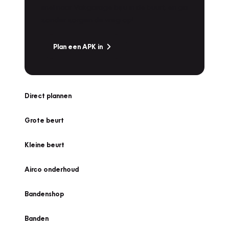
snel naar Vakgarage bij u in de buurt, en ga
zonder zorgen de weg op!
Plan een APK in
Direct plannen
Grote beurt
Kleine beurt
Airco onderhoud
Bandenshop
Banden