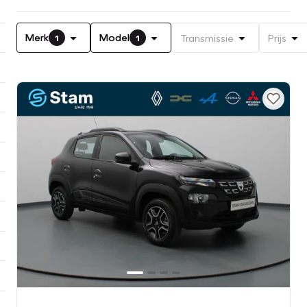
Merk
Model
Transmissie
Prijs
1
1