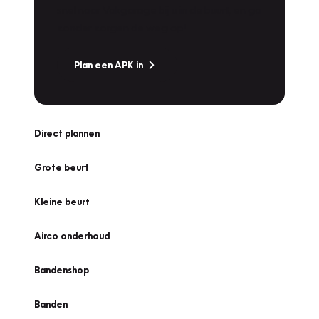
snel naar Vakgarage bij u in de buurt, en ga
zonder zorgen de weg op!
Plan een APK in
Direct plannen
Grote beurt
Kleine beurt
Airco onderhoud
Bandenshop
Banden