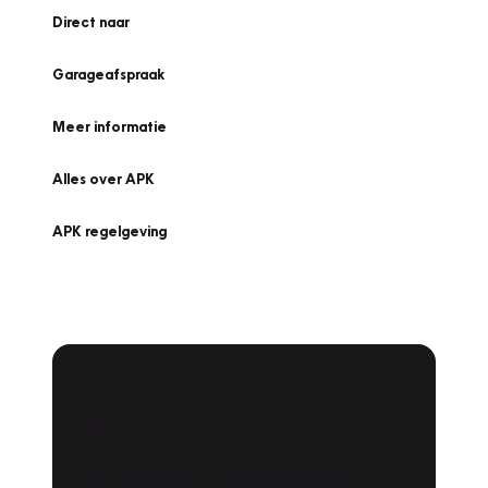
Direct naar
Garageafspraak
Meer informatie
Alles over APK
APK regelgeving
APK Keuring bij
Vakgarage!
Is het weer tijd voor de jaarlijkse APK? Ga