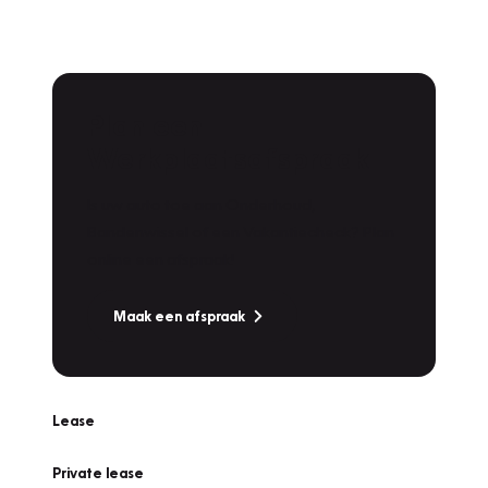
Plan een
Werkplaatsafspraak
Is uw auto toe aan Onderhoud,
Bandenwissel of een Vakantiecheck? Plan
online een afspraak!
Maak een afspraak
Lease
Private lease