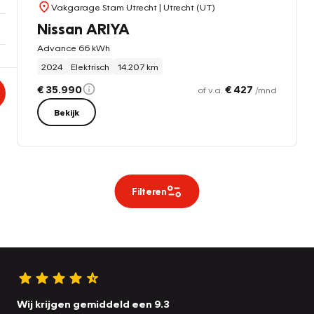
Vakgarage Stam Utrecht
| Utrecht (UT)
Nissan ARIYA
Advance 66 kWh
2024
Elektrisch
14.207 km
€ 35.990
€ 427
of v.a.
/mnd
Bekijk
Filteren
Wij krijgen gemiddeld een 9.3