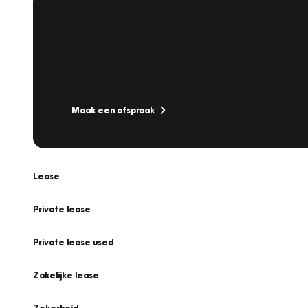
Plan een
Werkplaatsafspraak
Is uw auto toe aan Onderhoud, Bandenwissel of een Va
Maak een afspraak
Lease
Private lease
Private lease used
Zakelijke lease