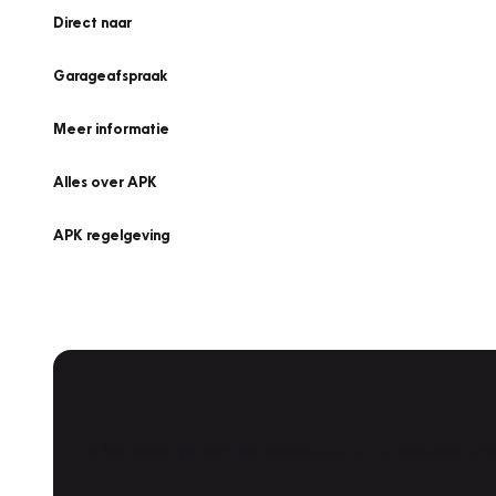
Direct naar
Garageafspraak
Meer informatie
Alles over APK
APK regelgeving
APK Keuring bij Vakgarage!
Is het weer tijd voor de jaarlijkse APK? Ga snel naar V