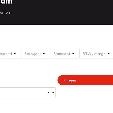
tam
 nemen.
erstand
Bouwjaar
Brandstof
BTW / marge
Filteren