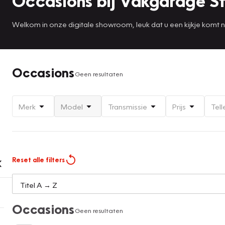
Occasions bij Vakgarage S
Welkom in onze digitale showroom, leuk dat u een kijkje komt
Occasions
Geen resultaten
Merk
Model
Transmissie
Prijs
Tell
Reset alle filters
Occasions
Geen resultaten