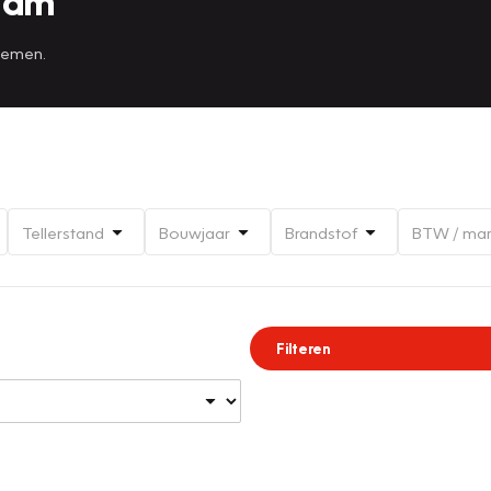
tam
 nemen.
Tellerstand
Bouwjaar
Brandstof
BTW / ma
Filteren