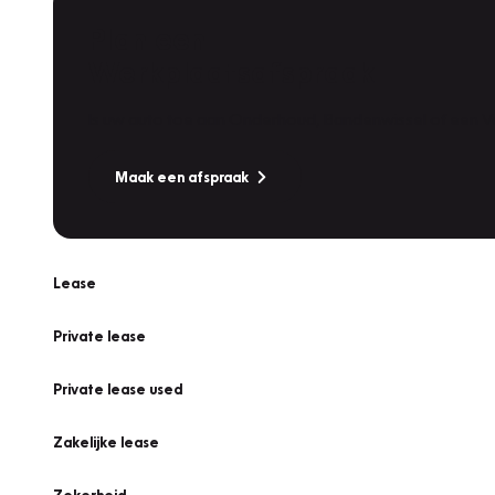
Plan een
Werkplaatsafspraak
Is uw auto toe aan Onderhoud, Bandenwissel of een Va
Maak een afspraak
Lease
Private lease
Private lease used
Zakelijke lease