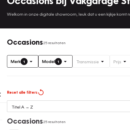
Occasions bij Vakgarage S
Welkom in onze digitale showroom, leuk dat u een kijkje komt
Occasions
25 resultaten
Merk
Model
Transmissie
Prijs
1
1
Reset alle filters
Occasions
25 resultaten