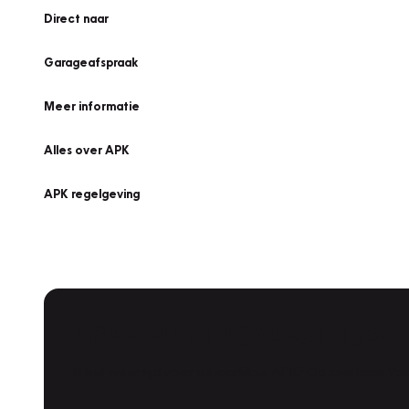
Direct naar
Garageafspraak
Meer informatie
Alles over APK
APK regelgeving
APK Keuring bij Vakgarage!
Is het weer tijd voor de jaarlijkse APK? Ga snel naar V