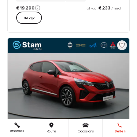
€ 19.290
€ 233
of v.a.
/mnd
Bekijk
Afspraak
Route
Occasions
Bellen