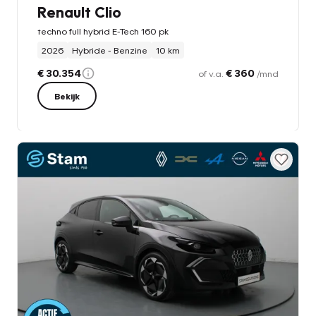
Renault Clio
techno full hybrid E-Tech 160 pk
2026
Hybride - Benzine
10 km
€ 30.354
€ 360
of v.a.
/mnd
Bekijk