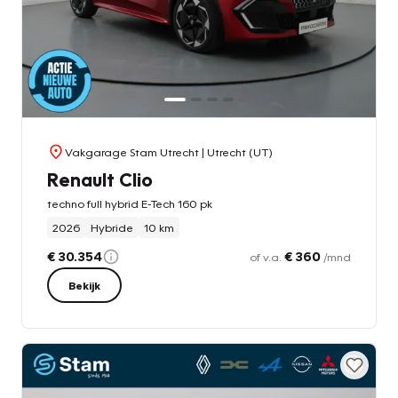
Vakgarage Stam Utrecht
| Utrecht (UT)
Renault Clio
techno full hybrid E-Tech 160 pk
2026
Hybride
10 km
€ 30.354
€ 360
of v.a.
/mnd
Bekijk