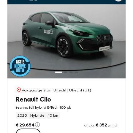
Vakgarage Stam Utrecht
| Utrecht (UT)
Renault Clio
techno full hybrid E-Tech 160 pk
2026
Hybride
10 km
€ 29.654
€ 352
of v.a.
/mnd