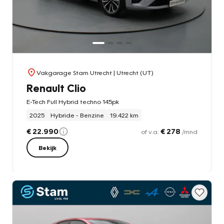
Vakgarage Stam Utrecht
| Utrecht (UT)
Renault Clio
E-Tech Full Hybrid techno 145pk
2025
Hybride - Benzine
19.422 km
€ 22.990
€ 278
of v.a.
/mnd
Bekijk