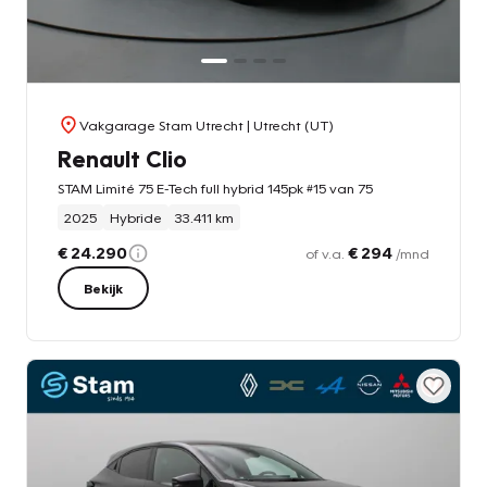
Vakgarage Stam Utrecht
| Utrecht (UT)
Renault Clio
STAM Limité 75 E-Tech full hybrid 145pk #15 van 75
2025
Hybride
33.411 km
€ 24.290
€ 294
of v.a.
/mnd
Bekijk