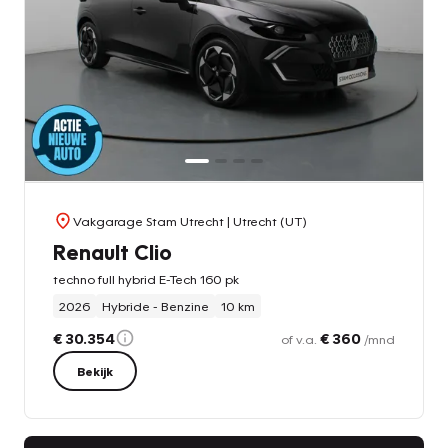
Vakgarage Stam Utrecht
| Utrecht (UT)
Renault Clio
techno full hybrid E-Tech 160 pk
2026
Hybride - Benzine
10 km
€ 30.354
€ 360
of v.a.
/mnd
Bekijk