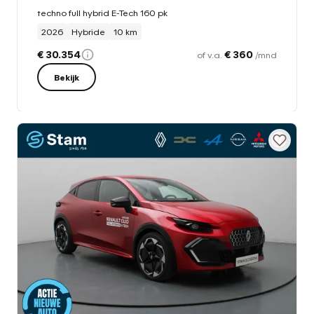
techno full hybrid E-Tech 160 pk
2026
Hybride
10 km
€ 30.354
€ 360
of v.a.
/mnd
Bekijk