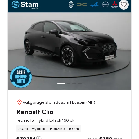
Vakgarage Stam Bussum
| Bussum (NH)
Renault Clio
techno full hybrid E-Tech 160 pk
2026
Hybride - Benzine
10 km
€ 30.354
€ 360
of v.a.
/mnd