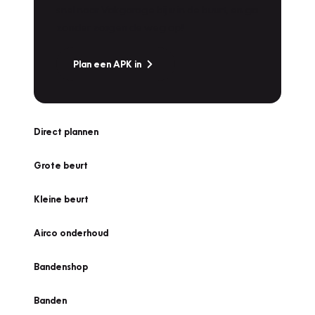
snel naar Vakgarage bij u in de buurt, en ga
zonder zorgen de weg op!
Plan een APK in
Direct plannen
Grote beurt
Kleine beurt
Airco onderhoud
Bandenshop
Banden