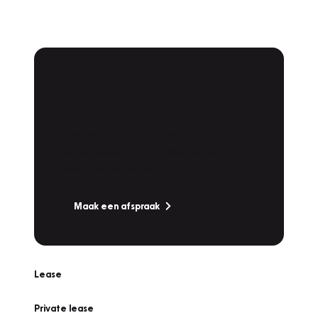
Plan een
Werkplaatsafspraak
Is uw auto toe aan Onderhoud,
Bandenwissel of een Vakantiecheck? Plan
online een afspraak!
Maak een afspraak
Lease
Private lease