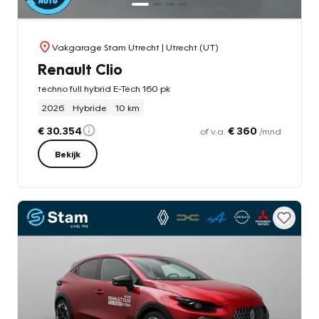
Vakgarage Stam Utrecht
| Utrecht (UT)
Renault Clio
techno full hybrid E-Tech 160 pk
2026
Hybride
10 km
€ 30.354
€ 360
of v.a.
/mnd
Bekijk