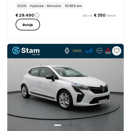
2026
Hybride - Benzine
16.839 km
€ 29.490
€ 350
of v.a.
/mnd
Bekijk