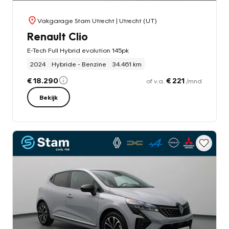
Vakgarage Stam Utrecht
| Utrecht (UT)
Renault Clio
E-Tech Full Hybrid evolution 145pk
2024
Hybride - Benzine
34.461 km
€ 18.290
€ 221
of v.a.
/mnd
Bekijk