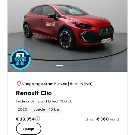
Vakgarage Stam Bussum
| Bussum (NH)
Renault Clio
techno full hybrid E-Tech 160 pk
2026
Hybride
10 km
€ 30.354
€ 360
of v.a.
/mnd
Bekijk