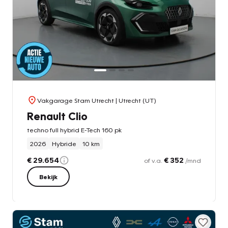
Vakgarage Stam Utrecht
| Utrecht (UT)
Renault Clio
techno full hybrid E-Tech 160 pk
2026
Hybride
10 km
€ 29.654
€ 352
of v.a.
/mnd
Bekijk