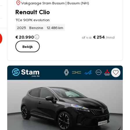
Vakgarage Stam Bussum
| Bussum (NH)
Renault Clio
TCe 90PK evolution
2025
Benzine
12.486 km
€ 20.990
€ 254
of v.a.
/mnd
Bekijk