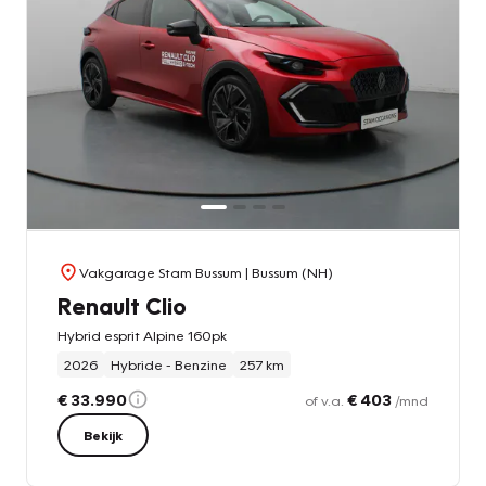
Vakgarage Stam Bussum
| Bussum (NH)
Renault Clio
Hybrid esprit Alpine 160pk
2026
Hybride - Benzine
257 km
€ 33.990
€ 403
of v.a.
/mnd
Bekijk