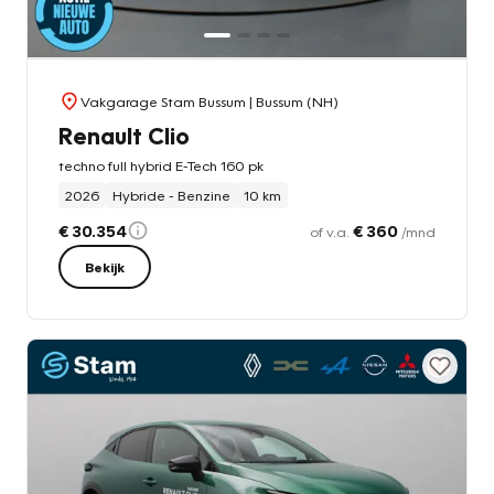
Vakgarage Stam Bussum
| Bussum (NH)
Renault Clio
techno full hybrid E-Tech 160 pk
2026
Hybride - Benzine
10 km
€ 30.354
€ 360
of v.a.
/mnd
Bekijk