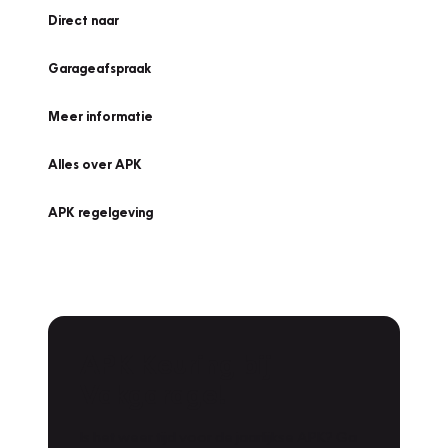
Direct naar
Garageafspraak
Meer informatie
Alles over APK
APK regelgeving
APK Keuring bij
Vakgarage!
Is het weer tijd voor de jaarlijkse APK? Ga