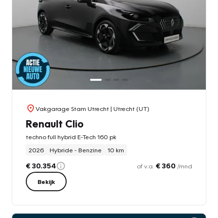
Vakgarage Stam Utrecht
| Utrecht (UT)
Renault Clio
techno full hybrid E-Tech 160 pk
2026
Hybride - Benzine
10 km
€ 30.354
€ 360
of v.a.
/mnd
Bekijk