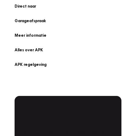
Direct naar
Garageafspraak
Meer informatie
Alles over APK
APK regelgeving
APK Keuring bij
Vakgarage!
Is het weer tijd voor de jaarlijkse APK? Ga