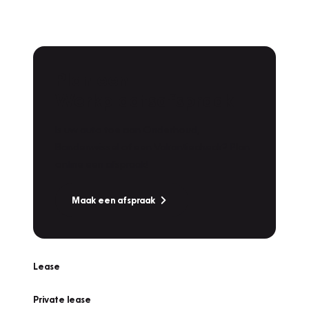
Plan een
Werkplaatsafspraak
Is uw auto toe aan Onderhoud,
Bandenwissel of een Vakantiecheck? Plan
online een afspraak!
Maak een afspraak
Lease
Private lease