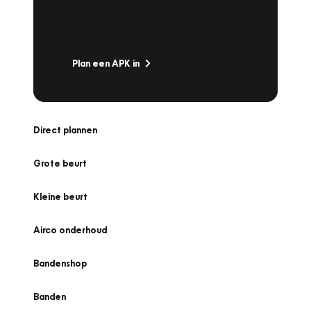
snel naar Vakgarage bij u in de buurt, en ga
zonder zorgen de weg op!
Plan een APK in
Direct plannen
Grote beurt
Kleine beurt
Airco onderhoud
Bandenshop
Banden