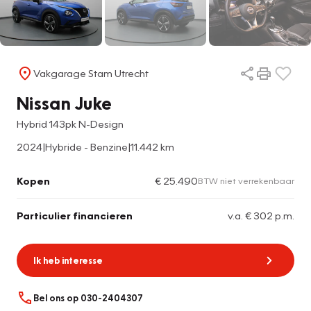
Vakgarage Stam Utrecht
Nissan Juke
Hybrid 143pk N-Design
2024
|
Hybride - Benzine
|
11.442 km
Kopen
€ 25.490
BTW niet verrekenbaar
Particulier financieren
v.a. € 302 p.m.
Ik heb interesse
Bel ons op 030-2404307