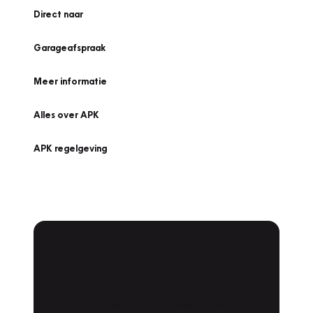
Direct naar
Garageafspraak
Meer informatie
Alles over APK
APK regelgeving
APK Keuring bij
Vakgarage!
Is het weer tijd voor de jaarlijkse APK? Ga