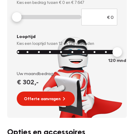
Kies een bedrag tussen
€ 0
en
€ 7.647
Looptijd
Kies een looptijd tussen
12
en
120
maanden
120
mnd
Uw maandbedrag:
€ 302
,-
Offerte aanvragen
Opties en accessoires