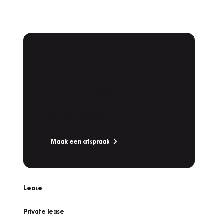
Plan een
Werkplaatsafspraak
Is uw auto toe aan Onderhoud,
Bandenwissel of een Vakantiecheck? Plan
online een afspraak!
Maak een afspraak
Lease
Private lease