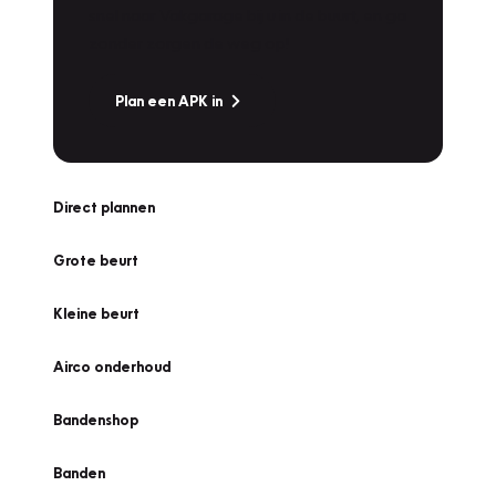
snel naar Vakgarage bij u in de buurt, en ga
zonder zorgen de weg op!
Plan een APK in
Direct plannen
Grote beurt
Kleine beurt
Airco onderhoud
Bandenshop
Banden