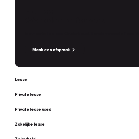
Plan een
Werkplaatsafspraak
Is uw auto toe aan Onderhoud, Bandenwissel of een Va
Maak een afspraak
Lease
Private lease
Private lease used
Zakelijke lease