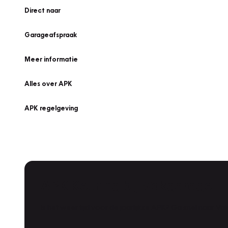
Direct naar
Garageafspraak
Meer informatie
Alles over APK
APK regelgeving
APK Keuring bij Vakgarage!
Is het weer tijd voor de jaarlijkse APK? Ga snel naar V