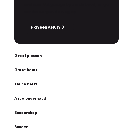
snel naar Vakgarage bij u in de buurt, en ga
zonder zorgen de weg op!
Plan een APK in
Direct plannen
Grote beurt
Kleine beurt
Airco onderhoud
Bandenshop
Banden