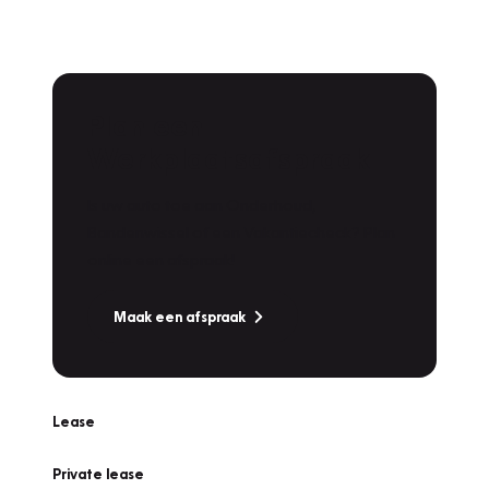
Plan een
Werkplaatsafspraak
Is uw auto toe aan Onderhoud,
Bandenwissel of een Vakantiecheck? Plan
online een afspraak!
Maak een afspraak
Lease
Private lease