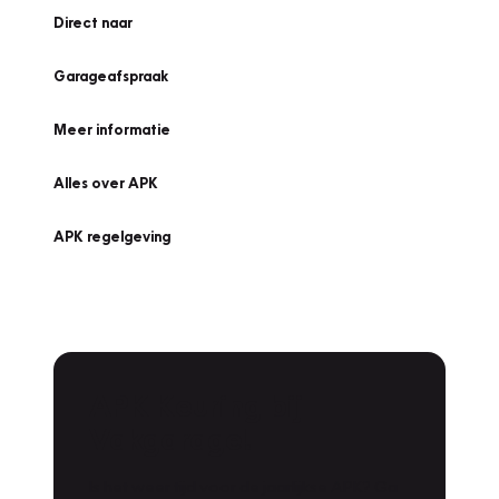
Direct naar
Garageafspraak
Meer informatie
Alles over APK
APK regelgeving
APK Keuring bij
Vakgarage!
Is het weer tijd voor de jaarlijkse APK? Ga