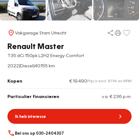
Vakgarage Stam Utrecht
Renault Master
T35 dCi 150pk L2H2 Energy Comfort
2022
|
Diesel
|
40.155 km
Kopen
€ 19.490
Prijs is excl. BTW en BPM
Particulier financieren
v.a. € 236 p.m.
Ik heb interesse
Bel ons op 030-2404307