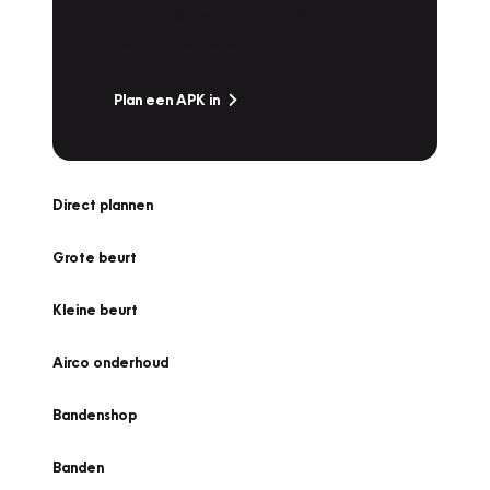
snel naar Vakgarage bij u in de buurt, en ga
zonder zorgen de weg op!
Plan een APK in
Direct plannen
Grote beurt
Kleine beurt
Airco onderhoud
Bandenshop
Banden