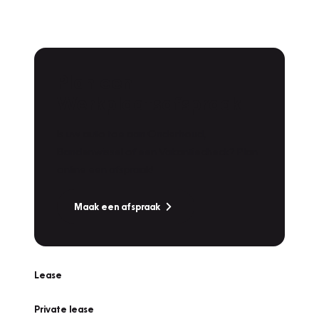
Plan een
Werkplaatsafspraak
Is uw auto toe aan Onderhoud,
Bandenwissel of een Vakantiecheck? Plan
online een afspraak!
Maak een afspraak
Lease
Private lease