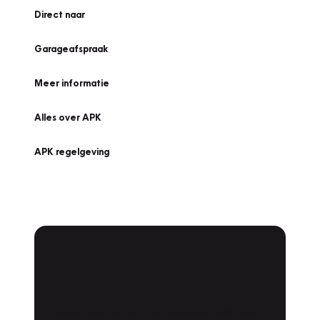
Direct naar
Garageafspraak
Meer informatie
Alles over APK
APK regelgeving
APK Keuring bij
Vakgarage!
Is het weer tijd voor de jaarlijkse APK? Ga