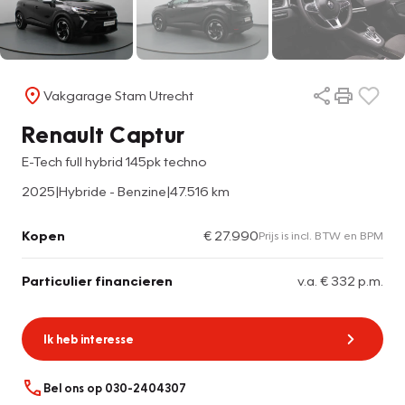
Vakgarage Stam Utrecht
Renault Captur
E-Tech full hybrid 145pk techno
2025
|
Hybride - Benzine
|
47.516 km
Kopen
€ 27.990
Prijs is incl. BTW en BPM
Particulier financieren
v.a. € 332 p.m.
Ik heb interesse
Bel ons op 030-2404307