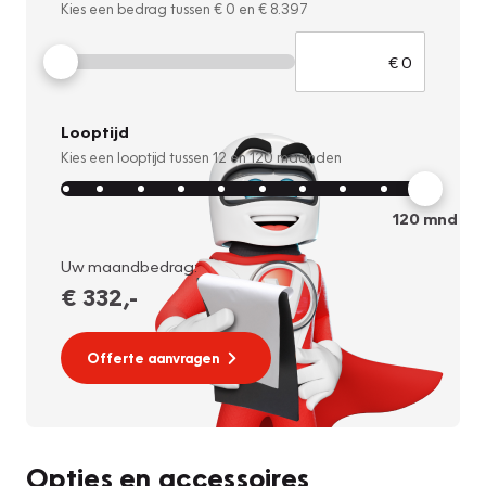
Kies een bedrag tussen
€ 0
en
€ 8.397
Looptijd
Kies een looptijd tussen
12
en
120
maanden
120
mnd
Uw maandbedrag:
€ 332
,-
Offerte aanvragen
Opties en accessoires