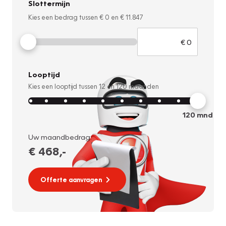
Slottermijn
Kies een bedrag tussen
€ 0
en
€ 11.847
Looptijd
Kies een looptijd tussen
12
en
120
maanden
120
mnd
Uw maandbedrag:
€ 468
,-
Offerte aanvragen