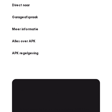
Direct naar
Garageafspraak
Meer informatie
Alles over APK
APK regelgeving
APK Keuring bij
Vakgarage!
Is het weer tijd voor de jaarlijkse APK? Ga