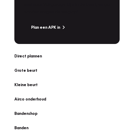
snel naar Vakgarage bij u in de buurt, en ga
zonder zorgen de weg op!
Plan een APK in
Direct plannen
Grote beurt
Kleine beurt
Airco onderhoud
Bandenshop
Banden