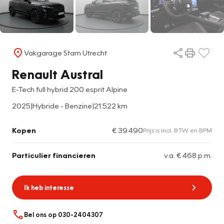
Vakgarage Stam Utrecht
Renault Austral
E-Tech full hybrid 200 esprit Alpine
2025
|
Hybride - Benzine
|
21.522 km
Kopen
€ 39.490
Prijs is incl. BTW en BPM
Particulier financieren
v.a. € 468 p.m.
Ik heb interesse
Bel ons op 030-2404307