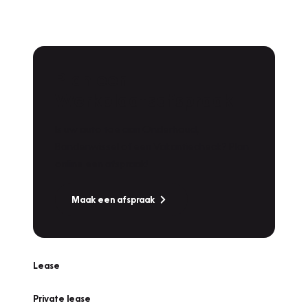
Plan een
Werkplaatsafspraak
Is uw auto toe aan Onderhoud,
Bandenwissel of een Vakantiecheck? Plan
online een afspraak!
Maak een afspraak
Lease
Private lease