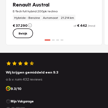
Renault Austral
E-Tech full hybrid 200pk techno
Hybride - Benzine
Automaat
21.214 km
€ 37.290
€ 442
of
/mnd
Bekijk
Wij krijgen gemiddeld een 9.3
o.b.v. ruim 432 reviews
9.3/10
Mijn Vakgarage