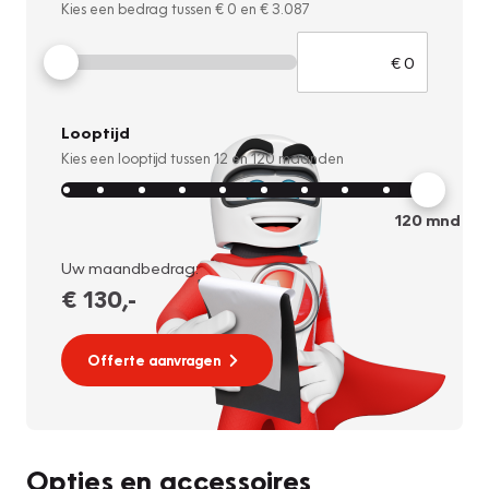
Kies een bedrag tussen
€ 0
en
€ 3.087
Looptijd
Kies een looptijd tussen
12
en
120
maanden
120
mnd
Uw maandbedrag:
€ 130
,-
Offerte aanvragen
Opties en accessoires