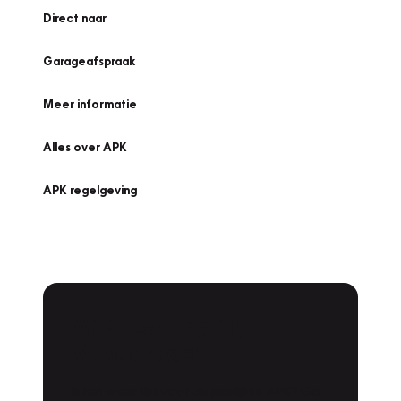
Direct naar
Garageafspraak
Meer informatie
Alles over APK
APK regelgeving
APK Keuring bij
Vakgarage!
Is het weer tijd voor de jaarlijkse APK? Ga