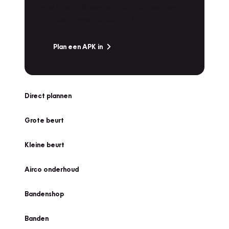
snel naar Vakgarage bij u in de buurt, en ga
zonder zorgen de weg op!
Plan een APK in
Direct plannen
Grote beurt
Kleine beurt
Airco onderhoud
Bandenshop
Banden