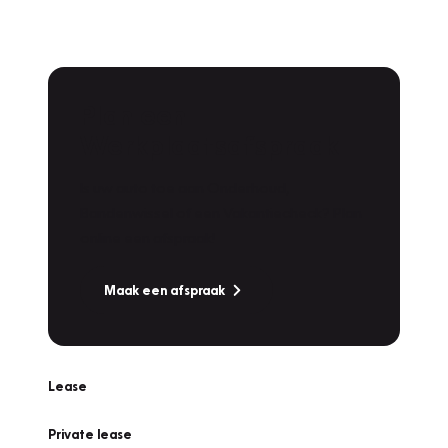
Plan een
Werkplaatsafspraak
Is uw auto toe aan Onderhoud,
Bandenwissel of een Vakantiecheck? Plan
online een afspraak!
Maak een afspraak
Lease
Private lease