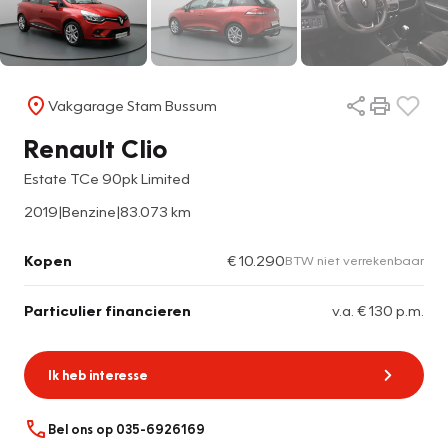
Vakgarage Stam Bussum
Renault Clio
Estate TCe 90pk Limited
2019
|
Benzine
|
83.073 km
Kopen
€ 10.290
BTW niet verrekenbaar
Particulier financieren
v.a. € 130 p.m.
Ik heb interesse
Bel ons op 035-6926169