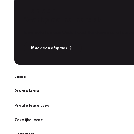
Plan een
Werkplaatsafspraak
Is uw auto toe aan Onderhoud, Bandenwissel of een Va
Maak een afspraak
Lease
Private lease
Private lease used
Zakelijke lease