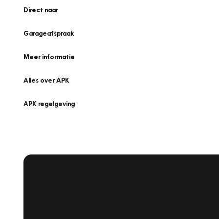
Direct naar
Garageafspraak
Meer informatie
Alles over APK
APK regelgeving
APK Keuring bij Vakgarage!
Is het weer tijd voor de jaarlijkse APK? Ga snel naar V