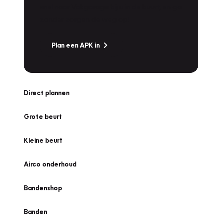
snel naar Vakgarage bij u in de buurt, en ga
zonder zorgen de weg op!
Plan een APK in
Direct plannen
Grote beurt
Kleine beurt
Airco onderhoud
Bandenshop
Banden