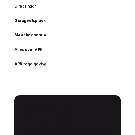
Direct naar
Garageafspraak
Meer informatie
Alles over APK
APK regelgeving
APK Keuring bij
Vakgarage!
Is het weer tijd voor de jaarlijkse APK? Ga