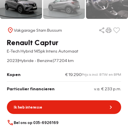
Vakgarage Stam Bussum
Renault Captur
E-Tech Hybrid 145pk Intens Automaat
2023
|
Hybride - Benzine
|
77.204 km
Kopen
€ 19.290
Prijs is incl. BTW en BPM
Particulier financieren
v.a. € 233 p.m.
Ik heb interesse
Bel ons op 035-6926169