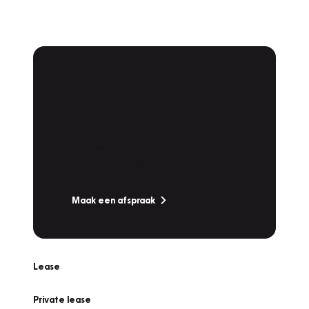
Plan een
Werkplaatsafspraak
Is uw auto toe aan Onderhoud,
Bandenwissel of een Vakantiecheck? Plan
online een afspraak!
Maak een afspraak
Lease
Private lease