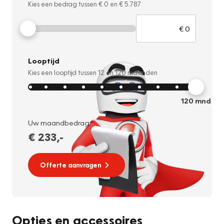
Kies een bedrag tussen
€ 0
en
€ 5.787
Looptijd
Kies een looptijd tussen
12
en
120
maanden
120
mnd
Uw maandbedrag:
€ 233
,-
Offerte aanvragen
Opties en accessoires