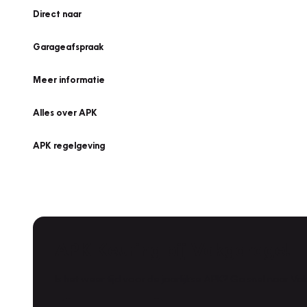
Direct naar
Garageafspraak
Meer informatie
Alles over APK
APK regelgeving
APK Keuring bij Vakgarage!
Is het weer tijd voor de jaarlijkse APK? Ga snel naar V