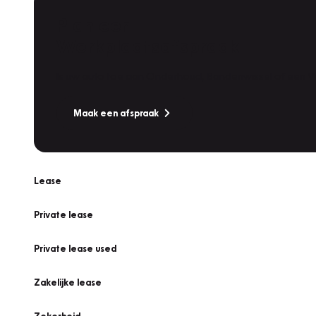
Plan een
Werkplaatsafspraak
Is uw auto toe aan Onderhoud, Bandenwissel of een Va
Maak een afspraak
Lease
Private lease
Private lease used
Zakelijke lease