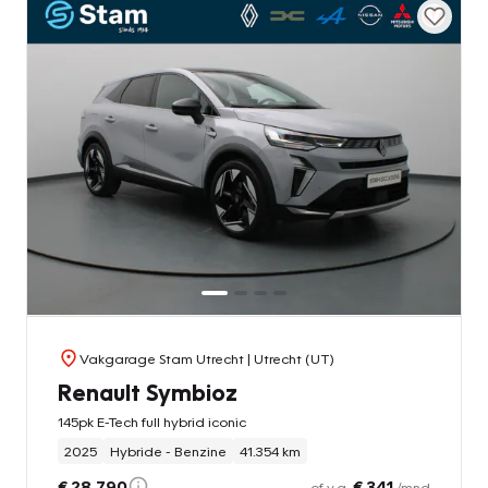
Vakgarage Stam Utrecht
| Utrecht (UT)
Renault Symbioz
145pk E-Tech full hybrid iconic
2025
Hybride - Benzine
41.354 km
€ 28.790
€ 341
of v.a.
/mnd