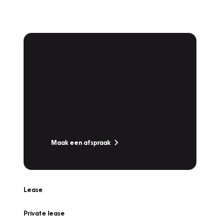
Plan een
Werkplaatsafspraak
Is uw auto toe aan Onderhoud,
Bandenwissel of een Vakantiecheck? Plan
online een afspraak!
Maak een afspraak
Lease
Private lease