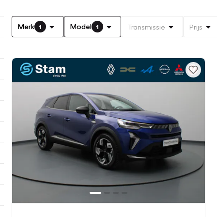
Merk
Model
Transmissie
Prijs
1
1