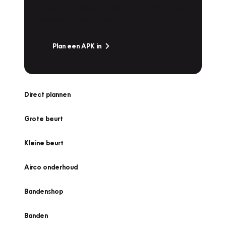
snel naar Vakgarage bij u in de buurt, en ga
zonder zorgen de weg op!
Plan een APK in
Direct plannen
Grote beurt
Kleine beurt
Airco onderhoud
Bandenshop
Banden