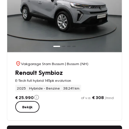
Vakgarage Stam Bussum
| Bussum (NH)
Renault Symbioz
E-Tech full hybrid 145pk evolution
2025
Hybride - Benzine
38.241 km
€ 25.990
€ 308
of v.a.
/mnd
Bekijk