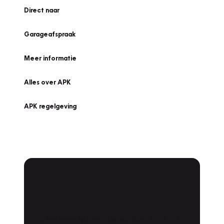
Direct naar
Garageafspraak
Meer informatie
Alles over APK
APK regelgeving
APK Keuring bij
Vakgarage!
Is het weer tijd voor de jaarlijkse APK? Ga