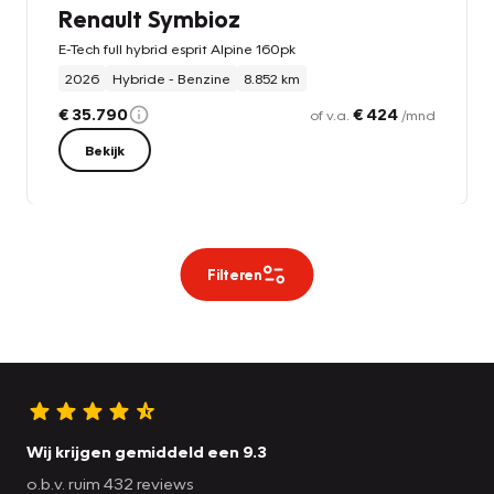
Renault Symbioz
E-Tech full hybrid esprit Alpine 160pk
2026
Hybride - Benzine
8.852 km
€ 35.790
€ 424
of v.a.
/mnd
Bekijk
Filteren
Wij krijgen gemiddeld een 9.3
o.b.v. ruim 432 reviews