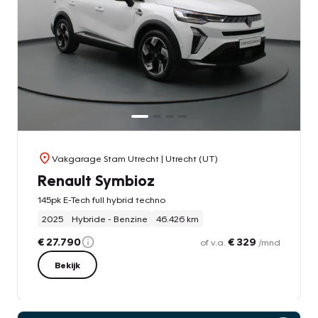
Vakgarage Stam Utrecht
| Utrecht (UT)
Renault Symbioz
145pk E-Tech full hybrid techno
2025
Hybride - Benzine
46.426 km
€ 27.790
€ 329
of v.a.
/mnd
Bekijk