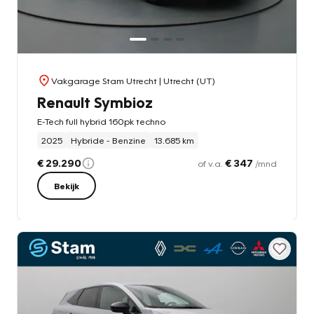
Vakgarage Stam Utrecht
| Utrecht (UT)
Renault Symbioz
E-Tech full hybrid 160pk techno
2025
Hybride - Benzine
13.685 km
€ 29.290
€ 347
of v.a.
/mnd
Bekijk