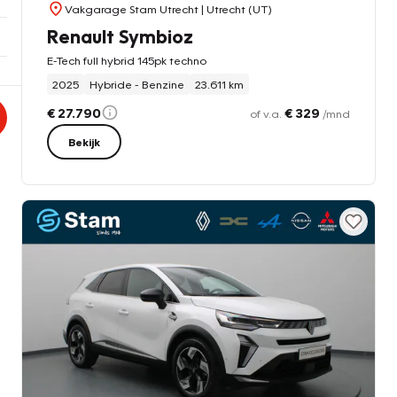
Vakgarage Stam Utrecht
| Utrecht (UT)
Renault Symbioz
E-Tech full hybrid 145pk techno
2025
Hybride - Benzine
23.611 km
€ 27.790
€ 329
of v.a.
/mnd
Bekijk