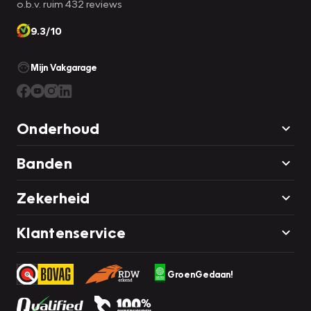
o.b.v. ruim 432 reviews
9.3/10
Mijn Vakgarage
Onderhoud
Banden
Zekerheid
Klantenservice
GroenGedaan!