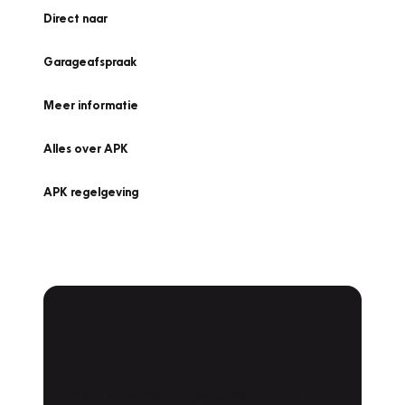
Direct naar
Garageafspraak
Meer informatie
Alles over APK
APK regelgeving
APK Keuring bij
Vakgarage!
Is het weer tijd voor de jaarlijkse APK? Ga