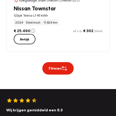
Vakgarage Stam Utrecht
| Utrecht (UT)
Nissan Townstar
123pk Tekna L1 45 kWh
2024
Elektrisch
11.824 km
€ 25.490
€ 302
of v.a.
/mnd
Bekijk
Filteren
Wij krijgen gemiddeld een 9.3