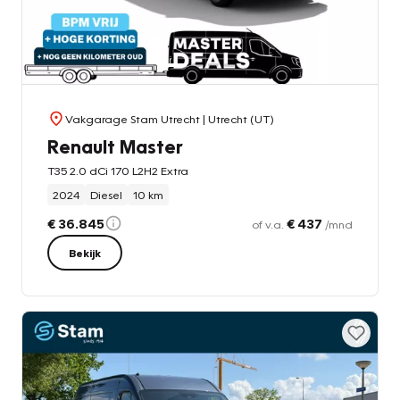
Vakgarage Stam Utrecht
| Utrecht (UT)
Renault Master
T35 2.0 dCi 170 L2H2 Extra
2024
Diesel
10 km
€ 36.845
€ 437
of v.a.
/mnd
Bekijk