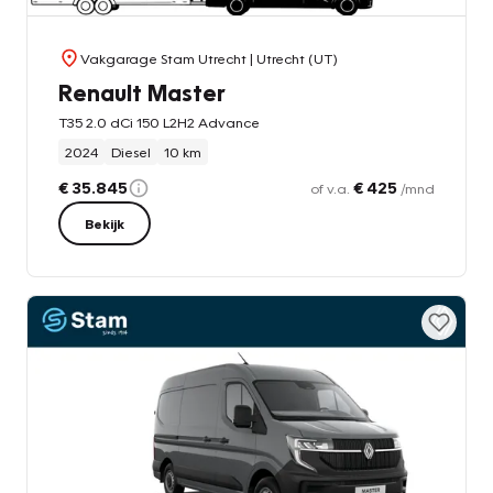
Vakgarage Stam Utrecht
| Utrecht (UT)
Renault Master
T35 2.0 dCi 150 L2H2 Advance
2024
Diesel
10 km
€ 35.845
€ 425
of v.a.
/mnd
Bekijk