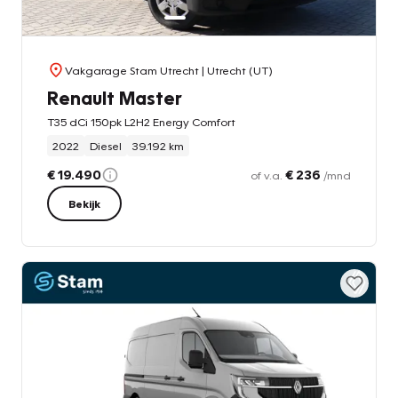
Vakgarage Stam Utrecht
| Utrecht (UT)
Renault Master
T35 dCi 150pk L2H2 Energy Comfort
2022
Diesel
39.192 km
€ 19.490
€ 236
of v.a.
/mnd
Bekijk