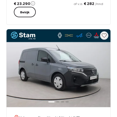
€ 23.290
€ 282
of v.a.
/mnd
Bekijk