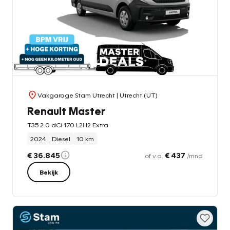
Vakgarage Stam Utrecht
| Utrecht (UT)
Renault Master
T35 2.0 dCi 170 L2H2 Extra
2024
Diesel
10 km
€ 36.845
€ 437
of v.a.
/mnd
Bekijk