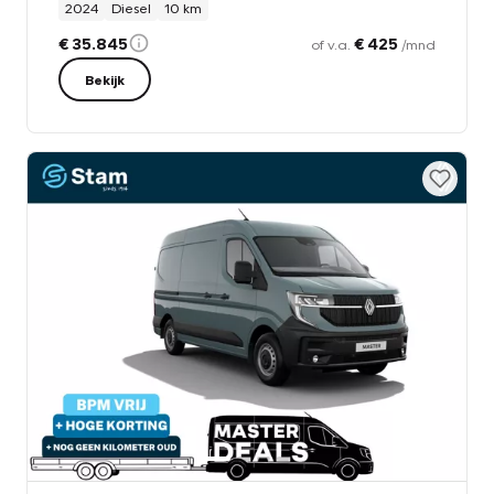
2024
Diesel
10 km
€ 35.845
€ 425
of v.a.
/mnd
Bekijk