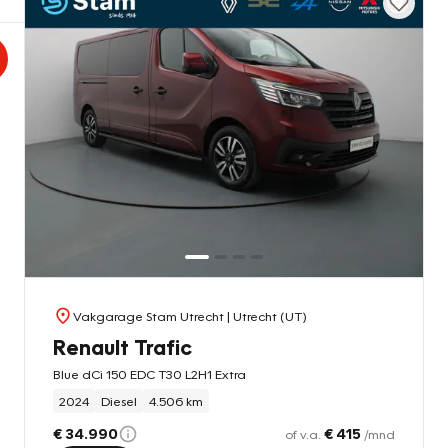
Vakgarage Stam Utrecht
| Utrecht (UT)
Renault Trafic
Blue dCi 150 EDC T30 L2H1 Extra
2024
Diesel
4.506 km
€ 34.990
€ 415
of v.a.
/mnd