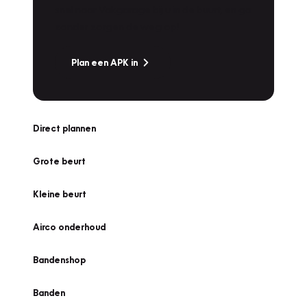
snel naar Vakgarage bij u in de buurt, en ga
zonder zorgen de weg op!
Plan een APK in
Direct plannen
Grote beurt
Kleine beurt
Airco onderhoud
Bandenshop
Banden