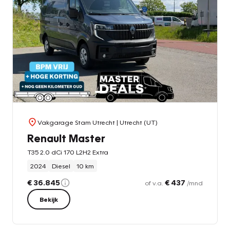
Vakgarage Stam Utrecht
| Utrecht (UT)
Renault Master
T35 2.0 dCi 170 L2H2 Extra
2024
Diesel
10 km
€ 36.845
€ 437
of v.a.
/mnd
Bekijk