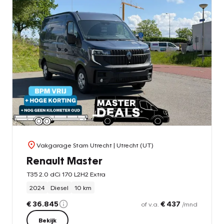
Vakgarage Stam Utrecht
| Utrecht (UT)
Renault Master
T35 2.0 dCi 170 L2H2 Extra
2024
Diesel
10 km
€ 36.845
€ 437
of v.a.
/mnd
Bekijk