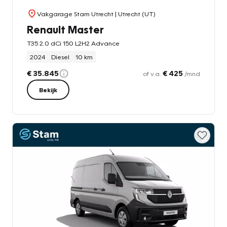
Vakgarage Stam Utrecht
| Utrecht (UT)
Renault Master
T35 2.0 dCi 150 L2H2 Advance
2024
Diesel
10 km
€ 35.845
€ 425
of v.a.
/mnd
Bekijk