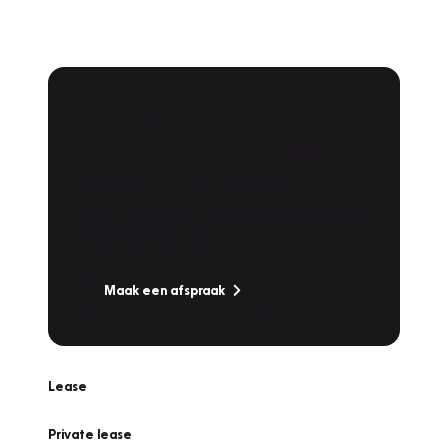
Plan een
Werkplaatsafspraak
Is uw auto toe aan Onderhoud,
Bandenwissel of een Vakantiecheck? Plan
online een afspraak!
Maak een afspraak
Lease
Private lease