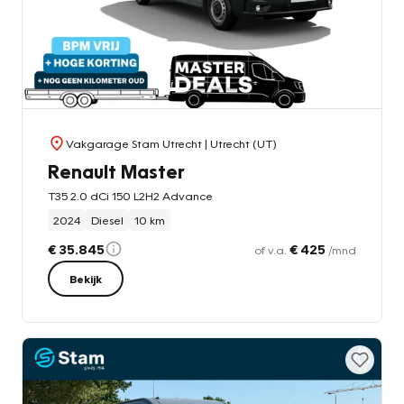
Vakgarage Stam Utrecht
| Utrecht (UT)
Renault Master
T35 2.0 dCi 150 L2H2 Advance
2024
Diesel
10 km
€ 35.845
€ 425
of v.a.
/mnd
Bekijk