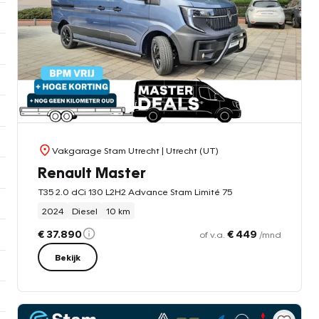
Vakgarage Stam Utrecht
| Utrecht (UT)
Renault Master
T35 2.0 dCi 130 L2H2 Advance Stam Limité 75
2024
Diesel
10 km
€ 37.890
€ 449
of v.a.
/mnd
Bekijk