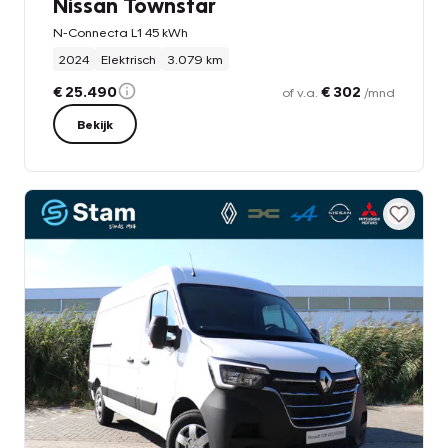
Nissan Townstar
N-Connecta L1 45 kWh
2024
Elektrisch
3.079 km
€ 25.490
€ 302
of v.a.
/mnd
Bekijk