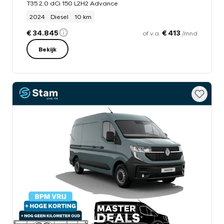
T35 2.0 dCi 150 L2H2 Advance
2024
Diesel
10 km
€ 34.845
€ 413
of v.a.
/mnd
Bekijk