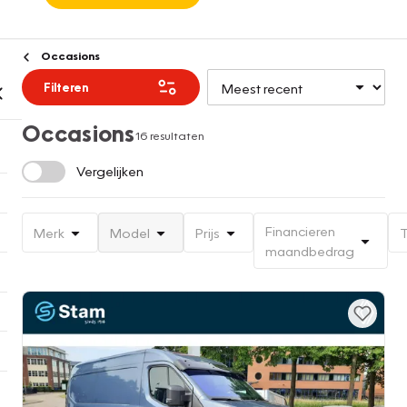
Occasions
Filteren
Occasions
16 resultaten
Vergelijken
Financieren
Merk
Model
Prijs
T
maandbedrag