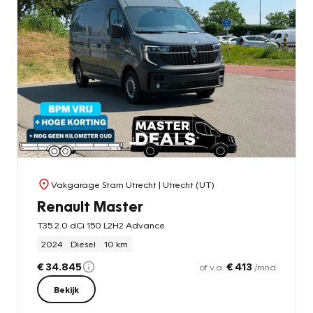
Vakgarage Stam Utrecht
| Utrecht (UT)
Renault Master
T35 2.0 dCi 150 L2H2 Advance
2024
Diesel
10 km
€ 34.845
€ 413
of v.a.
/mnd
Bekijk