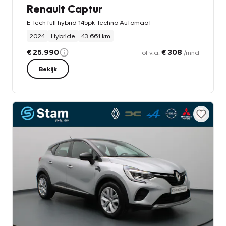
Renault Captur
E-Tech full hybrid 145pk Techno Automaat
2024
Hybride
43.661 km
€ 25.990
€ 308
of v.a.
/mnd
Bekijk