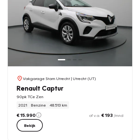
Vakgarage Stam Utrecht
| Utrecht (UT)
Renault Captur
90pk TCe Zen
2021
Benzine
48.513 km
€ 15.990
€ 193
of v.a.
/mnd
Bekijk