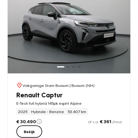
Vakgarage Stam Bussum
| Bussum (NH)
Renault Captur
E-Tech full hybrid 145pk esprit Alpine
2025
Hybride - Benzine
53.407 km
€ 30.490
€ 361
of v.a.
/mnd
Bekijk