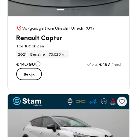
Vakgarage Stam Utrecht
| Utrecht (UT)
Renault Captur
TCe 100pk Zen
2021
Benzine
75.625 km
€ 14.790
€ 187
of v.a.
/mnd
Bekijk