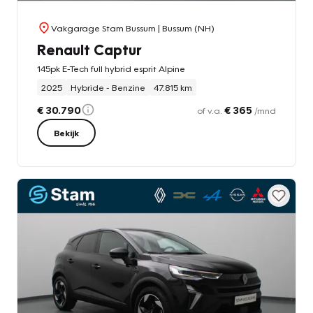
Vakgarage Stam Bussum
| Bussum (NH)
Renault Captur
145pk E-Tech full hybrid esprit Alpine
2025
Hybride - Benzine
47.815 km
€ 30.790
€ 365
of v.a.
/mnd
Bekijk